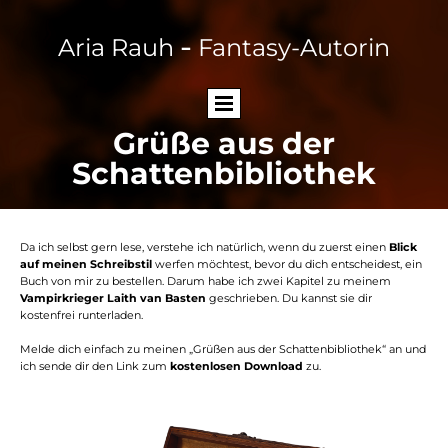
Aria Rauh
Fantasy-Autorin
–
Grüße aus der
Schattenbibliothek
Da ich selbst gern lese, verstehe ich natürlich, wenn du zuerst einen
Blick
auf meinen Schreibstil
werfen möchtest, bevor du dich entscheidest, ein
Buch von mir zu bestellen. Darum habe ich zwei Kapitel zu meinem
Vampirkrieger Laith van Basten
geschrieben. Du kannst sie dir
kostenfrei runterladen.
Melde dich einfach zu meinen „Grüßen aus der Schattenbibliothek“ an und
ich sende dir den Link zum
kostenlosen Download
zu.